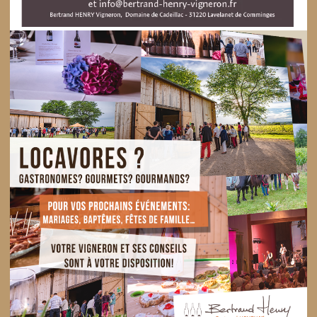
Lire la suite
28 mai 2018
Festival Jazz dans les
vignes, seconde édition
c’est en juillet et les places
sont limitées.
Suite au grand succès de la première édition
l’an passé, nous vous invitons à profiter à
nouveau d’un moment musical au milieu des
vignes du domaine de Bertrand HENRY à
Lavelanet-de-Comminges. Cette année une