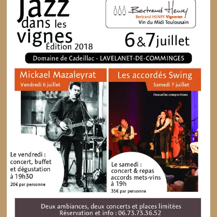
29 avril 2019
Repas concert latino dans
les vignes le 6 juillet
Le 6 juillet à 19h au domaine de Cadeillac
participez à un repas autour d’accords mets-
vins avec les vins du domaine dans une
ambiance tout sud américaine avec le groupe
de musique Latino Yoparà. Yopará vient du
Guarani. Langue…