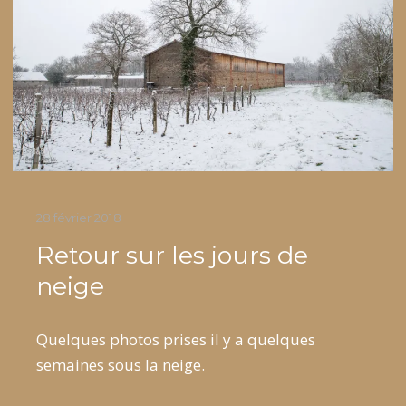
Ce vendredi 13 avril, à partir de 18h30 venez
déguster nos vins au bistrot d’Olive à Cazères.
28 février 2018
Retour sur les jours de
neige
Quelques photos prises il y a quelques
semaines sous la neige.