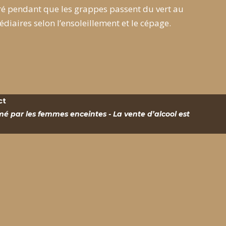
ré pendant que les grappes passent du vert au
iaires selon l’ensoleillement et le cépage.
ct
é par les femmes enceintes - La vente d’alcool est