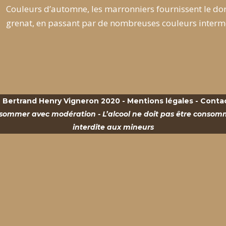
Couleurs d’automne, les marronniers fournissent le do
grenat, en passant par de nombreuses couleurs interméd
 Bertrand Henry Vigneron 2020 -
Mentions légales
-
Conta
nsommer avec modération - L’alcool ne doit pas être consomm
interdite aux mineurs