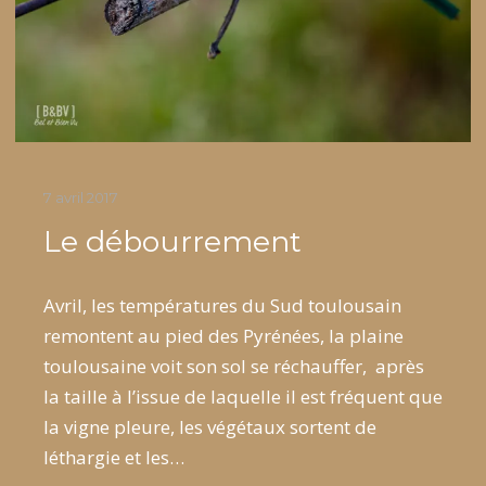
7 avril 2017
Le débourrement
Avril, les températures du Sud toulousain
remontent au pied des Pyrénées, la plaine
toulousaine voit son sol se réchauffer, après
la taille à l’issue de laquelle il est fréquent que
la vigne pleure, les végétaux sortent de
léthargie et les…