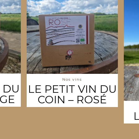
Nos vins
N DU
LE PETIT VIN DU
UGE
COIN – ROSÉ