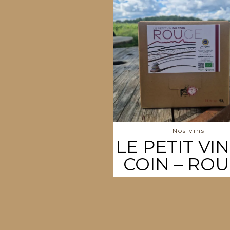
Nos vins
LE PETIT VI
COIN – RO