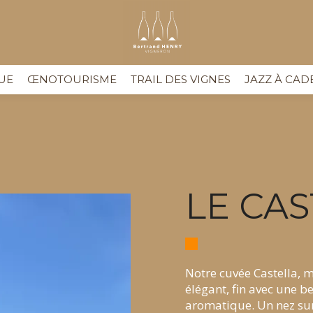
UE
ŒNOTOURISME
TRAIL DES VIGNES
JAZZ À CAD
LE CAS
Notre cuvée Castella, m
élégant, fin avec une b
aromatique. Un nez sur