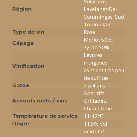
Volvestre,
Lavelanet-De-
Région
Comminges, Sud
Toulousain
Rosé
Type de vin
Merlot 50%,
Cépage
Syrah 50%
Levures
indigènes,
Vinification
contient très peu
de sulfites
3 à 4 ans
Garde
Apéritifs,
Grillades,
Accords mets / vins
Charcuterie
11-12°C
Température de service
11.5% Vol.
Degré
Acidulé/