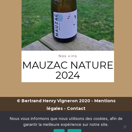
Nos vins
MAUZAC NATURE
2024
© Bertrand Henry Vigneron 2020 -
Mentions
légales
-
Contact
L’abus d’alcool est dangereux pour la santé, à
Nous vous informons que nous utilisons des cookies, afin de
consommer avec modération - L’alcool ne doit
garantir la meilleure expérience sur notre site.
pas être consommé par les femmes enceintes -