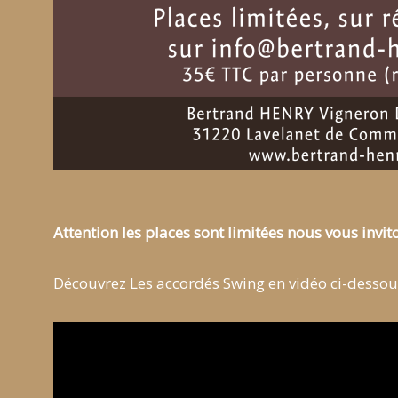
Attention les places sont limitées nous vous invit
Découvrez Les accordés Swing en vidéo ci-dessou