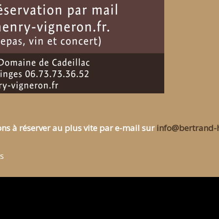
ons à réserver au plus vite par e-mail sur
info@bertrand-h
s