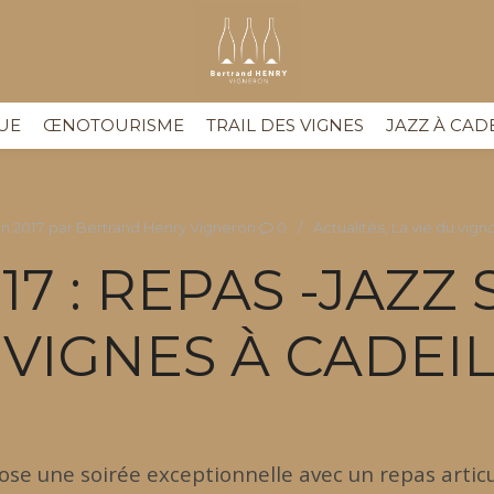
UE
ŒNOTOURISME
TRAIL DES VIGNES
JAZZ À CAD
in 2017
par
Bertrand Henry Vigneron
0
Actualités
,
La vie du vign
017 : REPAS -JAZ
 VIGNES À CADEI
ose une soirée exceptionnelle avec un repas artic