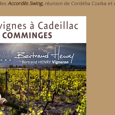
des
Accordés Swing,
réunion de Cordélia Czaïka e