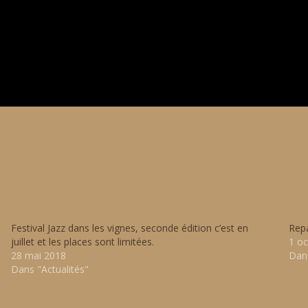
Festival Jazz dans les vignes, seconde édition c’est en
Repa
juillet et les places sont limitées.
1 o
28 mai 2018
Dans
Dans "Actualités"