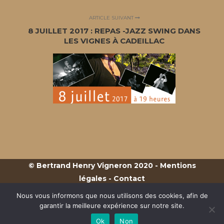
ARTICLE SUIVANT
8 JUILLET 2017 : REPAS -JAZZ SWING DANS
LES VIGNES À CADEILLAC
© Bertrand Henry Vigneron 2020 -
Mentions
légales
-
Contact
L’abus d’alcool est dangereux pour la santé, à
Nous vous informons que nous utilisons des cookies, afin de
consommer avec modération - L’alcool ne doit
garantir la meilleure expérience sur notre site.
pas être consommé par les femmes enceintes -
Ok
Non