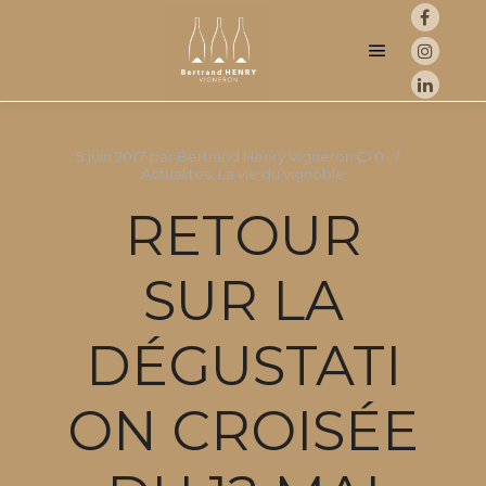
Menu princip
5 juin 2017
par
Bertrand Henry Vigneron
0
Actualités
,
La vie du vignoble
RETOUR
SUR LA
DÉGUSTATI
ON CROISÉE