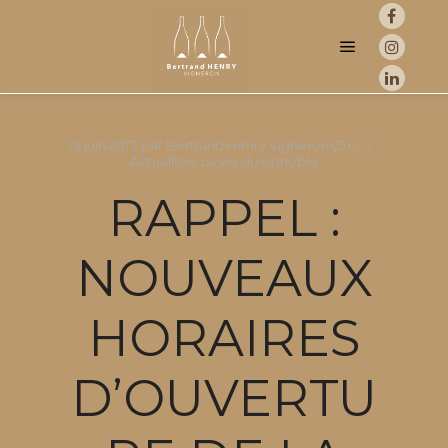
Menu princip
13 juin 2017
par
Bertrand Henry Vigneron
0
Actualités
,
La vie du vignoble
RAPPEL :
NOUVEAUX
HORAIRES
D’OUVERTU